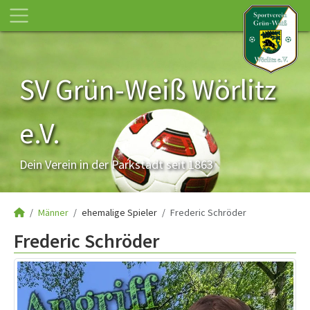
SV Grün-Weiß Wörlitz
e.V.
Dein Verein in der Parkstadt seit 1863
Männer
ehemalige Spieler
Frederic Schröder
Frederic Schröder