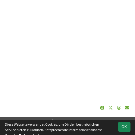
soccero.de
Diese Webseite verwendet Cookies, um Dir den bestmöglichen
OK
© 2006 - 2026
Service bieten zu können. Entsprechende Informationen findest