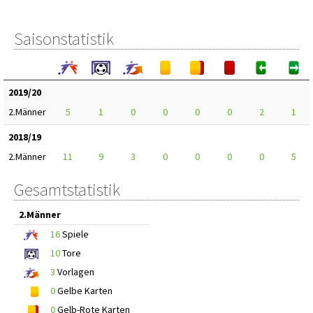
Saisonstatistik
2019/20
2.Männer
5
1
0
0
0
0
2
1
2018/19
2.Männer
11
9
3
0
0
0
0
5
Gesamtstatistik
2.Männer
16
Spiele
10
Tore
3
Vorlagen
0
Gelbe Karten
0
Gelb-Rote Karten