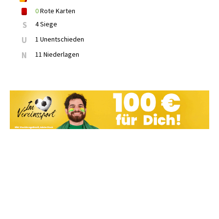
0
Rote Karten
S
4 Siege
U
1 Unentschieden
N
11 Niederlagen