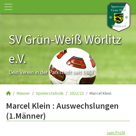
SV Grün-Weiß Wörlitz
e.V.
Dein Verein in der Parkstadt seit 1863
Männer
Spielerstatistik
2022/23
Marcel Klein
Marcel Klein : Auswechslungen
(1.Männer)
zum Profil