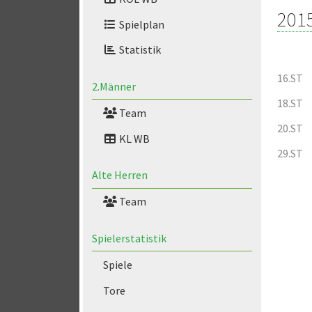
201
Spielplan
Statistik
16.ST
2.Männer
18.ST
Team
20.ST
KL WB
29.ST
Alte Herren
Team
Spielerstatistik
Spiele
Tore