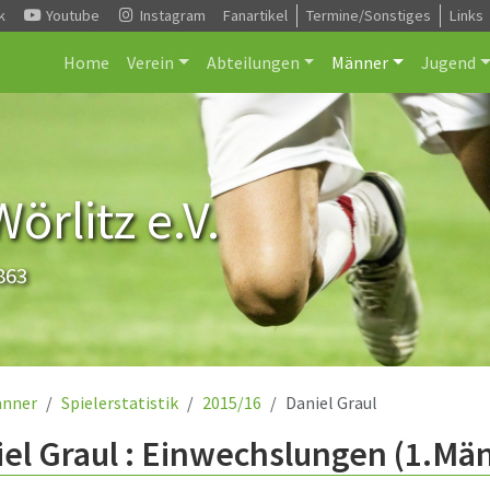
k
Youtube
Instagram
Fanartikel
Termine/Sonstiges
Links
Home
Verein
Abteilungen
Männer
Jugend
rlitz e.V.
863
nner
Spielerstatistik
2015/16
Daniel Graul
el Graul : Einwechslungen (1.Mä