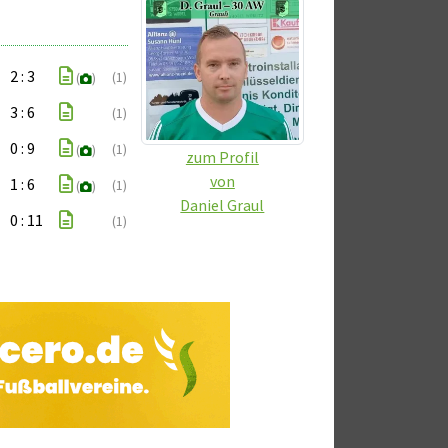
2 : 3
(1)
(
)
3 : 6
(1)
0 : 9
(1)
(
)
zum Profil
von
1 : 6
(1)
(
)
Daniel Graul
0 : 11
(1)