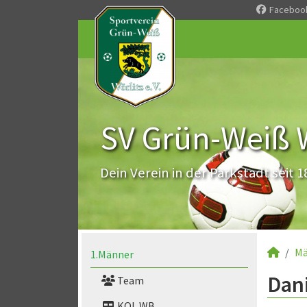
Faceboo
SV Grün-Weiß Wö
Dein Verein in der Parkstadt seit 1
Mä
1.Männer
Dani
Team
KOL WB