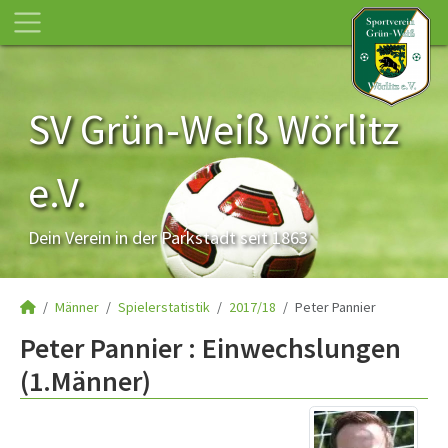
SV Grün-Weiß Wörlitz
e.V.
Dein Verein in der Parkstadt seit 1863
Männer
Spielerstatistik
2017/18
Peter Pannier
Peter Pannier : Einwechslungen
(1.Männer)