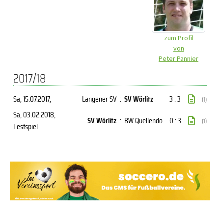
zum Profil
von
Peter Pannier
2017/18
Sa, 15.07.2017
,
Langener SV
:
SV Wörlitz
3 : 3
(1)
Sa, 03.02.2018
,
SV Wörlitz
:
BW Quellendo
0 : 3
(1)
Testspiel