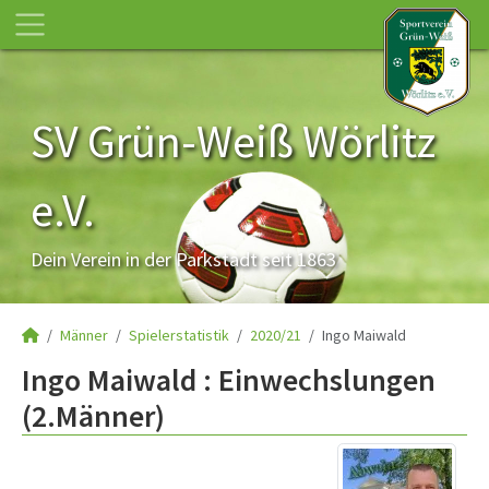
SV Grün-Weiß Wörlitz
e.V.
Dein Verein in der Parkstadt seit 1863
Männer
Spielerstatistik
2020/21
Ingo Maiwald
Ingo Maiwald : Einwechslungen
(2.Männer)