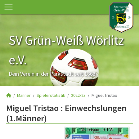
SV Grün-Weiß Wörlitz
e.V.
Dein Verein in der Parkstadt seit 1863
Männer
Spielerstatistik
2022/23
Miguel Tristao
Miguel Tristao : Einwechslungen
(1.Männer)