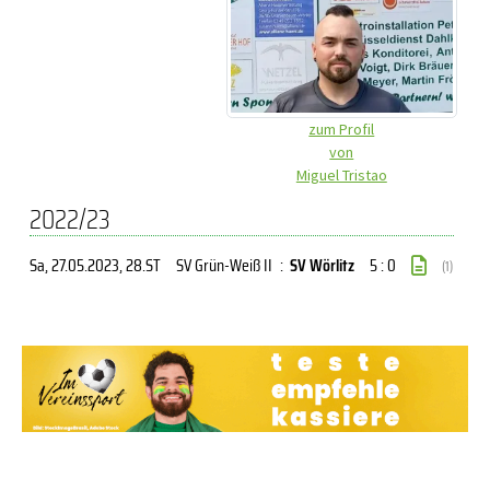
zum Profil
von
Miguel Tristao
2022/23
Sa, 27.05.2023
, 28.ST
SV Grün-Weiß II
:
SV Wörlitz
5 : 0
(1)