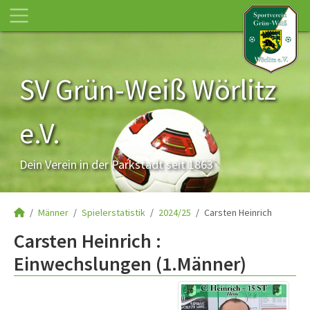
SV Grün-Weiß Wörlitz
e.V.
Dein Verein in der Parkstadt seit 1863
Männer
Spielerstatistik
2024/25
Carsten Heinrich
Carsten Heinrich :
Einwechslungen (1.Männer)