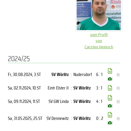
zum Profil
von
Carsten Heinrich
2024/25
Fr, 30.08.2024
, 3.ST
SV Wörlitz
:
Nudersdorf
6 : 1
(1)
(
)
Sa, 02.11.2024
, 10.ST
Eintr Elster II
:
SV Wörlitz
3 : 1
(1)
Sa, 09.11.2024
, 11.ST
SV GW Linda
:
SV Wörlitz
4 : 1
(1)
(
)
Sa, 31.05.2025
, 25.ST
SV Dennewitz
:
SV Wörlitz
0 : 2
(1)
(
)