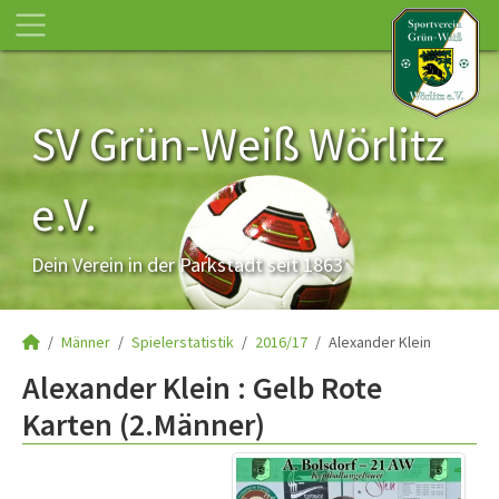
SV Grün-Weiß Wörlitz
e.V.
Dein Verein in der Parkstadt seit 1863
Männer
Spielerstatistik
2016/17
Alexander Klein
Alexander Klein : Gelb Rote
Karten (2.Männer)