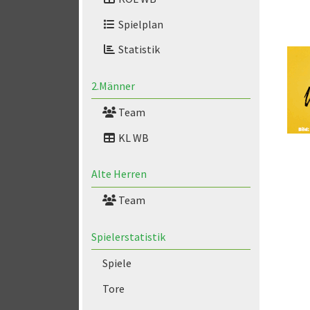
Spielplan
Statistik
2.Männer
Team
KL WB
Alte Herren
Team
Spielerstatistik
Spiele
Tore