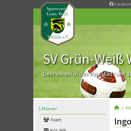
Faceboo
SV Grün-Weiß Wö
Dein Verein in der Parkstadt seit 1
Mä
1.Männer
Ingo
Team
KOL WB