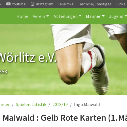
k
Youtube
Instagram
Fanartikel
Termine/Sonstiges
Links
Home
Verein
Abteilungen
Männer
Jugend
rlitz e.V.
863
nner
Spielerstatistik
2018/19
Ingo Maiwald
 Maiwald : Gelb Rote Karten (1.M