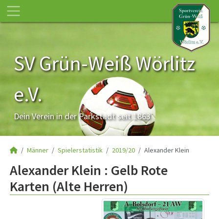
SV Grün-Weiß Wörlitz
e.V.
Dein Verein in der Parkstadt seit 1863
Männer
Spielerstatistik
2019/20
Alexander Klein
Alexander Klein : Gelb Rote
Karten (Alte Herren)