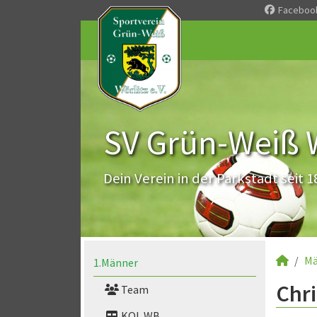
Faceboo
SV Grün-Weiß Wö
Dein Verein in der Parkstadt seit 1
Mä
1.Männer
Chri
Team
KOL WB