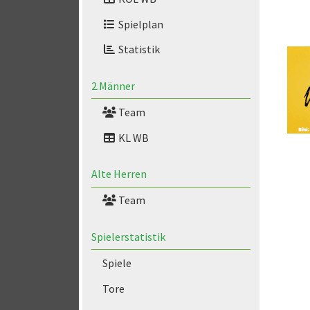
Spielplan
Statistik
2.Männer
Team
KL WB
Alte Herren
Team
Spielerstatistik
Spiele
Tore