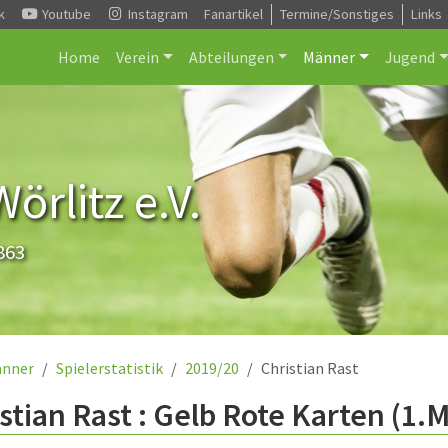
k
Youtube
Instagram
Fanartikel
Termine/Sonstiges
Links
Home
Verein
Abteilungen
Männer
Jugend
rlitz e.V.
863
nner
Spielerstatistik
2019/20
Christian Rast
stian Rast : Gelb Rote Karten (1.