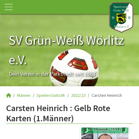
SV Grün-Weiß Wörlitz
e.V.
Dein Verein in der Parkstadt seit 1863
Männer
Spielerstatistik
2022/23
Carsten Heinrich
Carsten Heinrich : Gelb Rote
Karten (1.Männer)