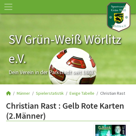
SV Grün-Weiß Wörlitz
e.V.
Dein Verein in der Parkstadt seit 1863
Männer
Spielerstatistik
Ewige Tabelle
Christian Rast
Christian Rast : Gelb Rote Karten
(2.Männer)