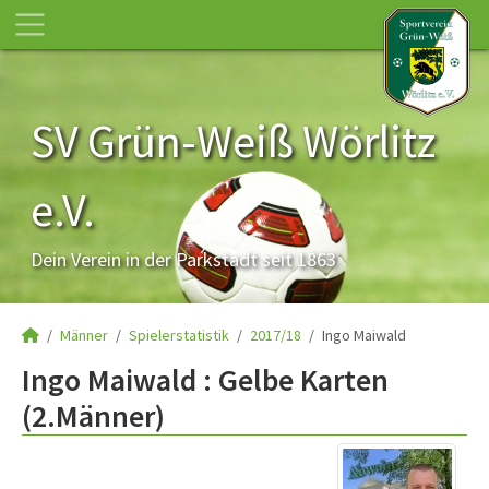
SV Grün-Weiß Wörlitz
e.V.
Dein Verein in der Parkstadt seit 1863
Männer
Spielerstatistik
2017/18
Ingo Maiwald
Ingo Maiwald : Gelbe Karten
(2.Männer)