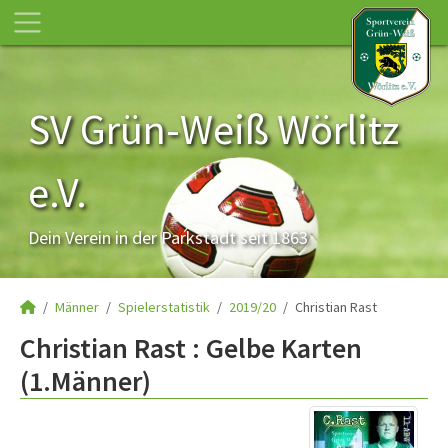
SV Grün-Weiß Wörlitz
e.V.
Dein Verein in der Parkstadt seit 1863
Männer
Spielerstatistik
2019/20
Christian Rast
Christian Rast : Gelbe Karten
(1.Männer)