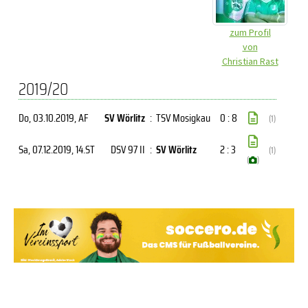
zum Profil
von
Christian Rast
2019/20
Do, 03.10.2019
, AF
SV Wörlitz
:
TSV Mosigkau
0 : 8
(1)
Sa, 07.12.2019
, 14.ST
DSV 97 II
:
SV Wörlitz
2 : 3
(1)
(
)