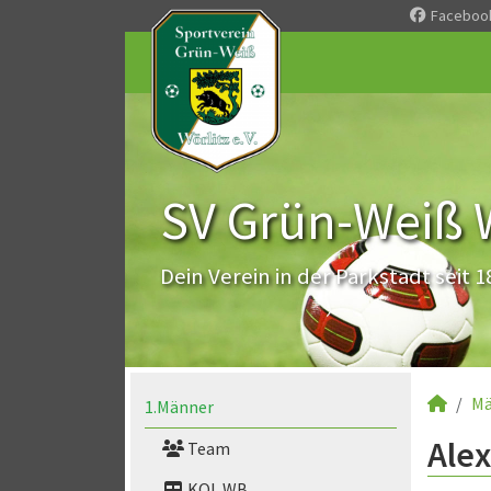
Faceboo
SV Grün-Weiß Wö
Dein Verein in der Parkstadt seit 1
Mä
1.Männer
Alex
Team
KOL WB