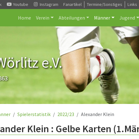
k
Youtube
Instagram
Fanartikel
Termine/Sonstiges
Links
Home
Verein
Abteilungen
Männer
Jugend
rlitz e.V.
863
nner
Spielerstatistik
2022/23
Alexander Klein
ander Klein : Gelbe Karten (1.Mä