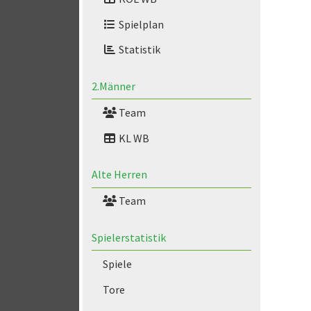
Spielplan
Statistik
2.Männer
Team
KL WB
Alte Herren
Team
Spielerstatistik
Spiele
Tore