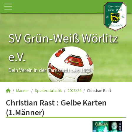
SV Grün-Weiß Wörlitz
e.V.
Dein Verein in der Parkstadt seit 1863
Männer
Spielerstatistik
2023/24
Christian Rast
Christian Rast : Gelbe Karten
(1.Männer)