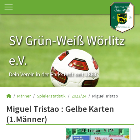
SV Grün-Weiß Wörlitz
e.V.
Dein Verein in der Parkstadt seit 1863
Männer
Spielerstatistik
2023/24
Miguel Tristao
Miguel Tristao : Gelbe Karten
(1.Männer)