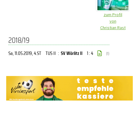
zum Profil
von
Christian Rast
2018/19
Sa, 11.05.2019
, 4.ST
TUS II
:
SV Wörlitz II
1 : 4
(1)