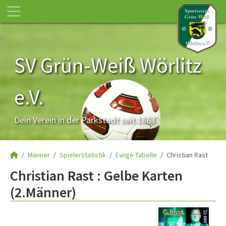
SV Grün-Weiß Wörlitz
e.V.
Dein Verein in der Parkstadt seit 1863
Männer
Spielerstatistik
Ewige Tabelle
Christian Rast
Christian Rast : Gelbe Karten
(2.Männer)