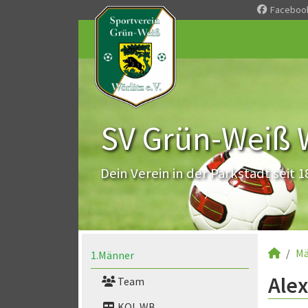
Faceboo
SV Grün-Weiß Wö
Dein Verein in der Parkstadt seit 1
Mä
1.Männer
Alex
Team
KOL WB