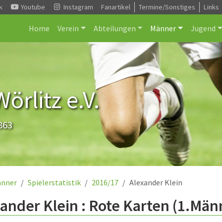
k
Youtube
Instagram
Fanartikel
Termine/Sonstiges
Links
Home
Verein
Abteilungen
Männer
Jugend
rlitz e.V.
863
nner
Spielerstatistik
2016/17
Alexander Klein
ander Klein : Rote Karten (1.Män