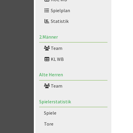
Spielplan
Statistik
2.Männer
Team
KL WB
Alte Herren
Team
Spielerstatistik
Spiele
Tore