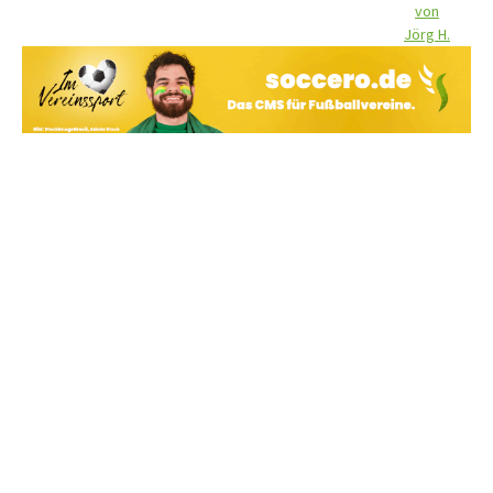
von
Jörg H.