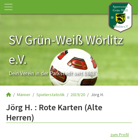
SV Grün-Weiß Wörlitz
e.V.
Dein Verein in der Parkstadt seit 1863
Männer
Spielerstatistik
2019/20
Jörg H.
Jörg H. : Rote Karten (Alte
Herren)
zum Profil