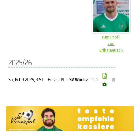
zum Profil
von
Erik Hanusch
2025/26
So, 14.09.2025
, 3.ST
Hellas 09
:
SV Wörlitz
1 : 1
(1)
(
)