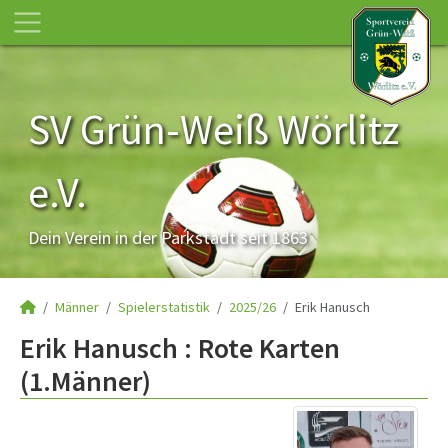
SV Grün-Weiß Wörlitz
e.V.
Dein Verein in der Parkstadt seit 1863
Männer
Spielerstatistik
2025/26
Erik Hanusch
Erik Hanusch : Rote Karten
(1.Männer)