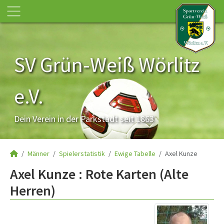
SV Grün-Weiß Wörlitz
e.V.
Dein Verein in der Parkstadt seit 1863
Männer
Spielerstatistik
Ewige Tabelle
Axel Kunze
Axel Kunze : Rote Karten (Alte
Herren)