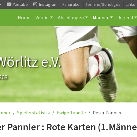
k
Youtube
Instagram
Fanartikel
Termine/Sonstiges
Links
Home
Verein
Abteilungen
Männer
Jugend
rlitz e.V.
863
nner
Spielerstatistik
Ewige Tabelle
Peter Pannier
r Pannier : Rote Karten (1.Männe