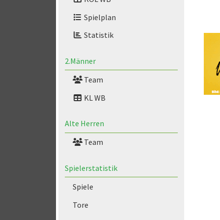
Spielplan
Statistik
2.Männer
Team
KL WB
Alte Herren
Team
Spielerstatistik
Spiele
Tore