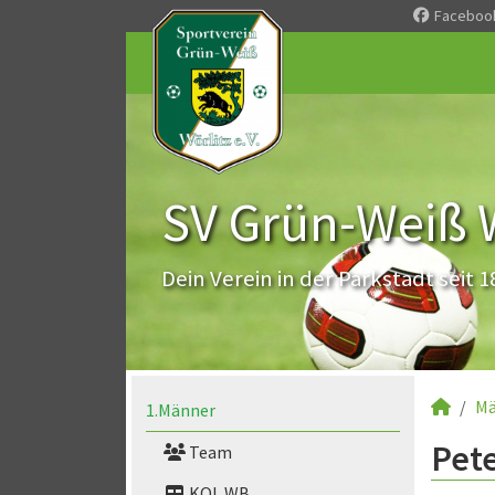
Faceboo
SV Grün-Weiß Wö
Dein Verein in der Parkstadt seit 1
Mä
1.Männer
Pete
Team
KOL WB