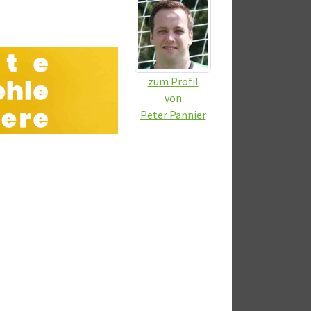
zum Profil
von
Peter Pannier