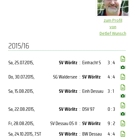
zum Profil
von
Detlef Wunsch
2015/16
Sa, 25.07.2015
,
SV Wörlitz
:
Eintracht S
3 : 4
(
)
Do, 30.07.2015
,
SG Waldersee
:
SV Wörlitz
4 : 4
Sa, 15.08.2015
,
SV Wörlitz
:
Einh Dessau
3 : 1
(
)
Sa, 22.08.2015
,
SV Wörlitz
:
DSV 97
0 : 3
(
)
Fr, 28.08.2015
,
SV Dessau 05 II
:
SV Wörlitz
9 : 2
Sa, 24.10.2015
, 7.ST
SV Wörlitz
:
BW Dessau
4 : 4