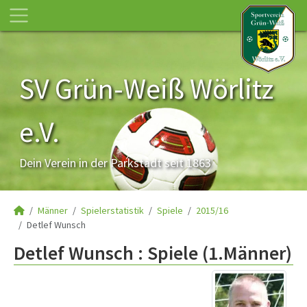
SV Grün-Weiß Wörlitz
e.V.
Dein Verein in der Parkstadt seit 1863
Männer
Spielerstatistik
Spiele
2015/16
Detlef Wunsch
Detlef Wunsch : Spiele (1.Männer)