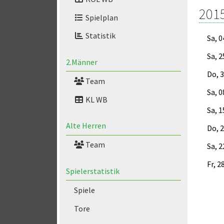
201
Spielplan
Statistik
Sa, 0
Sa, 2
2.Männer
Do, 
Team
Sa, 0
KL WB
Sa, 1
Alte Herren
Do, 
Team
Sa, 2
Fr, 2
Spielerstatistik
Spiele
Tore