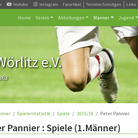
k
Youtube
Instagram
Fanartikel
Termine/Sonstiges
Links
Home
Verein
Abteilungen
Männer
Jugend
rlitz e.V.
863
nner
Spielerstatistik
Spiele
2015/16
Peter Pannier
r Pannier : Spiele (1.Männer)