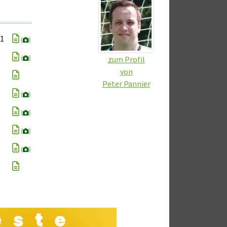
11
(
)
(
)
zum Profil
von
Peter Pannier
(
)
(
)
(
)
(
)