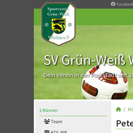
Faceboo
SV Grün-Weiß Wö
Dein Verein in der Parkstadt seit 1
Mä
1.Männer
Pete
Team
KOL WB