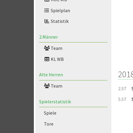
Spielplan
Statistik
2.Männer
Team
KL WB
201
Alte Herren
Team
2.ST
5.ST
Spielerstatistik
Spiele
Tore