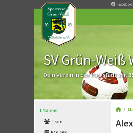
Faceboo
SV Grün-Weiß Wö
Dein Verein in der Parkstadt seit 1
Mä
1.Männer
Alex
Team
KOL WB