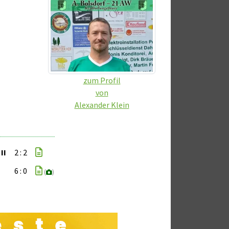
zum Profil
von
Alexander Klein
II
2 : 2
6 : 0
(
)