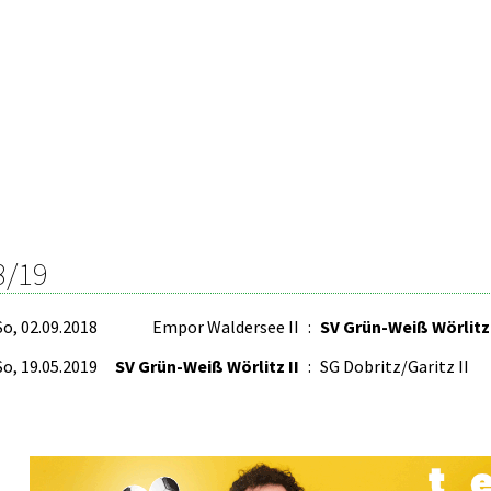
8/19
So, 02.09.2018
Empor Waldersee II
:
SV Grün-Weiß Wörlitz 
So, 19.05.2019
SV Grün-Weiß Wörlitz II
:
SG Dobritz/Garitz II