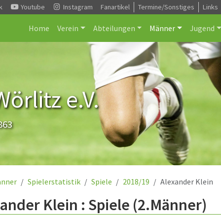
k
Youtube
Instagram
Fanartikel
Termine/Sonstiges
Links
Home
Verein
Abteilungen
Männer
Jugend
rlitz e.V.
863
nner
Spielerstatistik
Spiele
2018/19
Alexander Klein
ander Klein : Spiele (2.Männer)