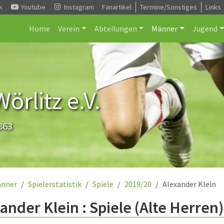
k
Youtube
Instagram
Fanartikel
Termine/Sonstiges
Links
Home
Verein
Abteilungen
Männer
Jugend
rlitz e.V.
863
nner
Spielerstatistik
Spiele
2019/20
Alexander Klein
ander Klein : Spiele (Alte Herren)