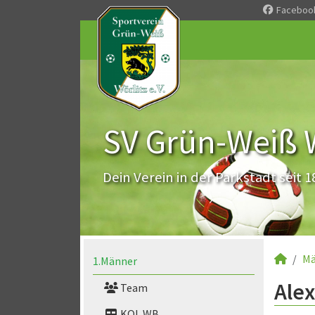
Faceboo
SV Grün-Weiß Wö
Dein Verein in der Parkstadt seit 1
Mä
1.Männer
Alex
Team
KOL WB