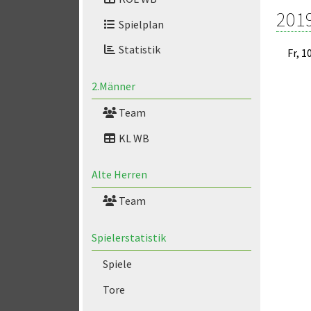
201
Spielplan
Statistik
Fr, 1
2.Männer
Team
KL WB
Alte Herren
Team
Spielerstatistik
Spiele
Tore