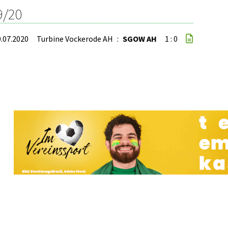
9/20
0.07.2020
Turbine Vockerode AH
:
SGOW AH
1 : 0