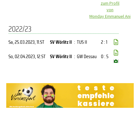
zum Profil
von
Monday Emmanuel Ani
2022/23
Sa, 25.03.2023
, 11.ST
SV Wörlitz II
:
TUS II
2 : 1
So, 02.04.2023
, 12.ST
SV Wörlitz II
:
GW Dessau
0 : 5
(
)