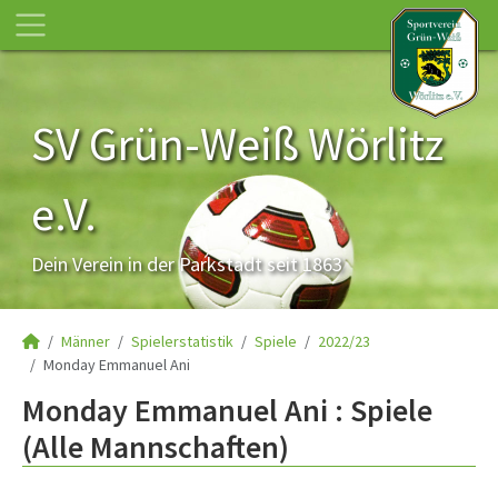
SV Grün-Weiß Wörlitz
e.V.
Dein Verein in der Parkstadt seit 1863
Männer
Spielerstatistik
Spiele
2022/23
Monday Emmanuel Ani
Monday Emmanuel Ani : Spiele
(Alle Mannschaften)