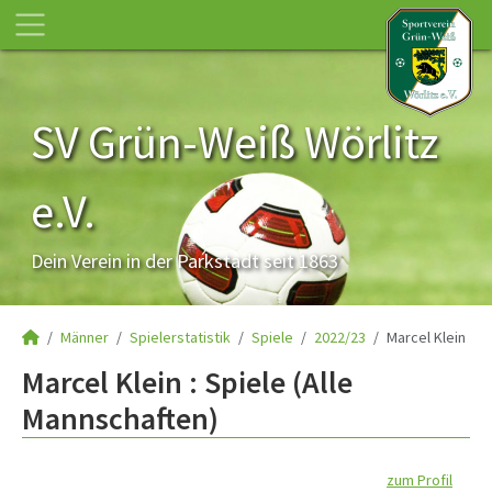
SV Grün-Weiß Wörlitz
e.V.
Dein Verein in der Parkstadt seit 1863
Männer
Spielerstatistik
Spiele
2022/23
Marcel Klein
Marcel Klein : Spiele (Alle
Mannschaften)
zum Profil