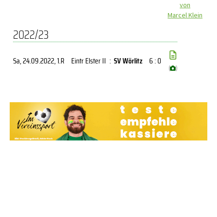
von
Marcel Klein
2022/23
Sa, 24.09.2022
, 1.R
Eintr Elster II
:
SV Wörlitz
6 : 0
(
)