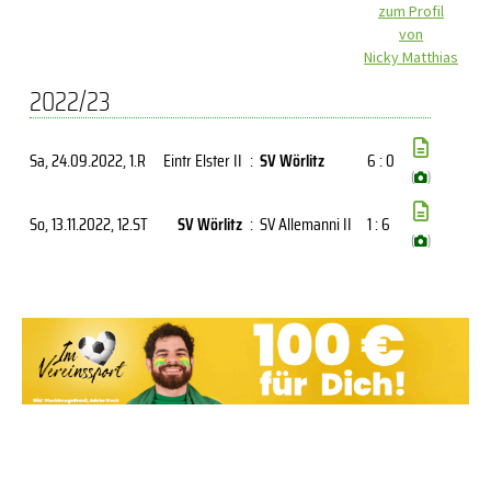
zum Profil
von
Nicky Matthias
2022/23
Sa, 24.09.2022
, 1.R
Eintr Elster II
:
SV Wörlitz
6 : 0
(
)
So, 13.11.2022
, 12.ST
SV Wörlitz
:
SV Allemanni II
1 : 6
(
)