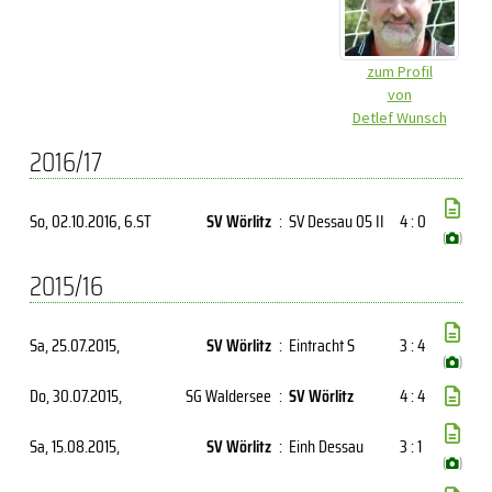
zum Profil
von
Detlef Wunsch
2016/17
So, 02.10.2016
, 6.ST
SV Wörlitz
:
SV Dessau 05 II
4 : 0
(
)
2015/16
Sa, 25.07.2015
,
SV Wörlitz
:
Eintracht S
3 : 4
(
)
Do, 30.07.2015
,
SG Waldersee
:
SV Wörlitz
4 : 4
Sa, 15.08.2015
,
SV Wörlitz
:
Einh Dessau
3 : 1
(
)