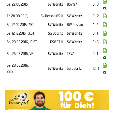
Sa, 22.08.2015
,
SV Wörlitz
:
DSV 97
0 : 3
(
)
Fr, 28.08.2015
,
SV Dessau 05 II
:
SV Wörlitz
9 : 2
Sa, 24.10.2015
, 7.ST
SV Wörlitz
:
BW Dessau
4 : 4
Sa, 12.12.2015
, 13.ST
SG Dobritz
:
SV Wörlitz
0 : 1
Sa, 20.02.2016
, 16.ST
DSV 97 II
:
SV Wörlitz
3 : 6
Sa, 26.03.2016
, VF
SV Wörlitz
:
TSVZ
0 : 1
(
)
Sa, 28.05.2016
,
SV Wörlitz
:
SG Dobritz
10 : 1
28.ST
(
)