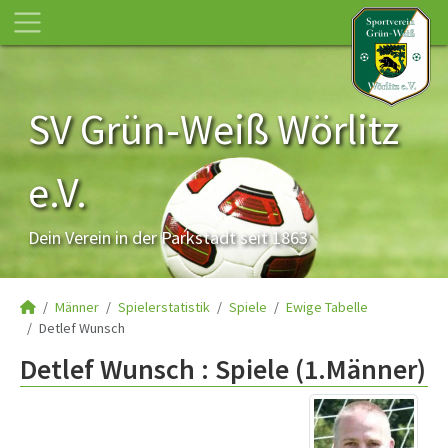
SV Grün-Weiß Wörlitz
e.V.
Dein Verein in der Parkstadt seit 1863
Männer
Spielerstatistik
Spiele
Ewige Tabelle
Detlef Wunsch
Detlef Wunsch : Spiele (1.Männer)