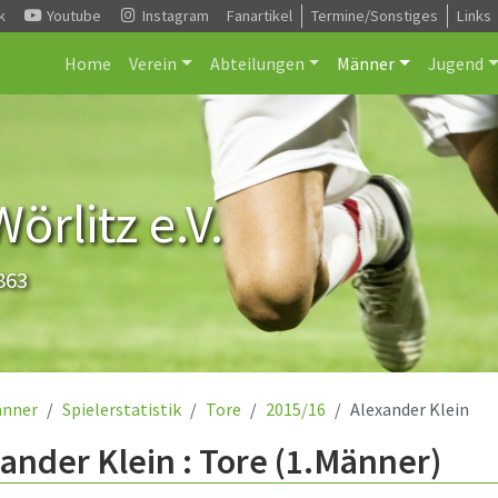
k
Youtube
Instagram
Fanartikel
Termine/Sonstiges
Links
Home
Verein
Abteilungen
Männer
Jugend
rlitz e.V.
863
nner
Spielerstatistik
Tore
2015/16
Alexander Klein
ander Klein : Tore (1.Männer)