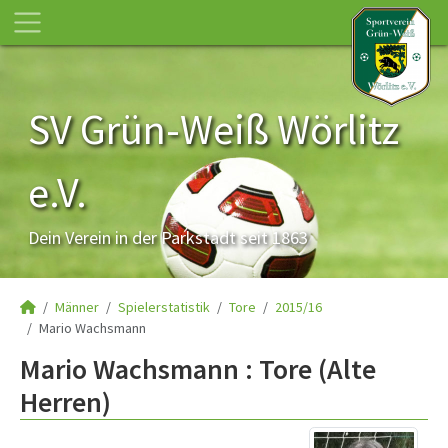
SV Grün-Weiß Wörlitz
e.V.
Dein Verein in der Parkstadt seit 1863
Männer
Spielerstatistik
Tore
2015/16
Mario Wachsmann
Mario Wachsmann : Tore (Alte
Herren)