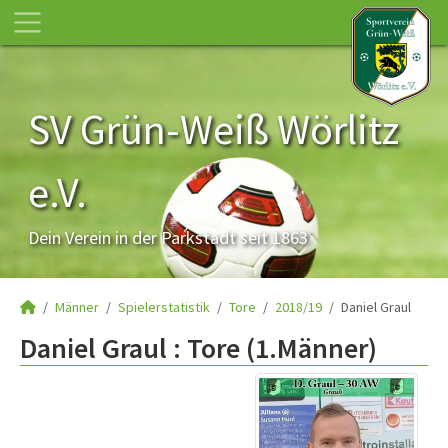
SV Grün-Weiß Wörlitz
e.V.
Dein Verein in der Parkstadt seit 1863
Männer
Spielerstatistik
Tore
2018/19
Daniel Graul
Daniel Graul : Tore (1.Männer)