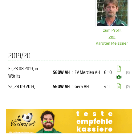
zum Profil
von
Karsten Meissner
2019/20
Fr, 23.08.2019
, in
SGOW AH
:
FV Merzien AH
6 : 0
(3)
Wörlitz
(
)
Sa, 28.09.2019
,
SGOW AH
:
Gera AH
4 : 1
(2)