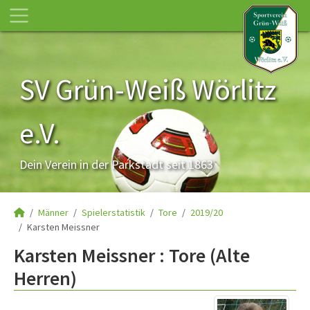
SV Grün-Weiß Wörlitz
e.V.
Dein Verein in der Parkstadt seit 1863
Männer
Spielerstatistik
Tore
2019/20
Karsten Meissner
Karsten Meissner : Tore (Alte
Herren)