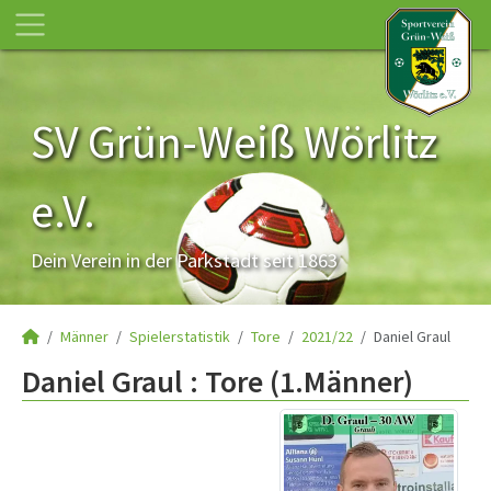
SV Grün-Weiß Wörlitz
e.V.
Dein Verein in der Parkstadt seit 1863
Männer
Spielerstatistik
Tore
2021/22
Daniel Graul
Daniel Graul : Tore (1.Männer)