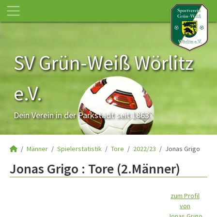
SV Grün-Weiß Wörlitz
e.V.
Dein Verein in der Parkstadt seit 1863
Männer
Spielerstatistik
Tore
2022/23
Jonas Grigo
Jonas Grigo : Tore (2.Männer)
zum Profil
von
Jonas Grigo