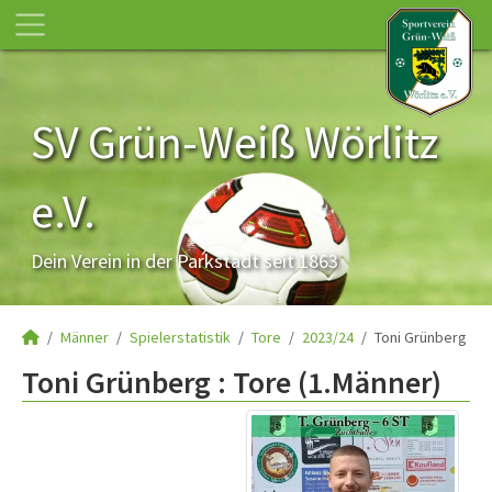
SV Grün-Weiß Wörlitz
e.V.
Dein Verein in der Parkstadt seit 1863
Männer
Spielerstatistik
Tore
2023/24
Toni Grünberg
Toni Grünberg : Tore (1.Männer)