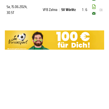
Sa, 15.06.2024
,
VFB Zahna
:
SV Wörlitz
1 : 6
(3)
30.ST
(
)