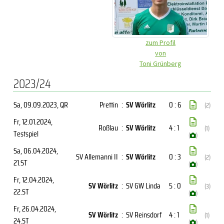
zum Profil
von
Toni Grünberg
2023/24
Sa, 09.09.2023
, QR
Prettin
:
SV Wörlitz
0 : 6
(2)
Fr, 12.01.2024
,
Roßlau
:
SV Wörlitz
4 : 1
(1)
Testspiel
(
)
Sa, 06.04.2024
,
SV Allemanni II
:
SV Wörlitz
0 : 3
(2)
21.ST
(
)
Fr, 12.04.2024
,
SV Wörlitz
:
SV GW Linda
5 : 0
(3)
22.ST
(
)
Fr, 26.04.2024
,
SV Wörlitz
:
SV Reinsdorf
4 : 1
(1)
24.ST
(
)