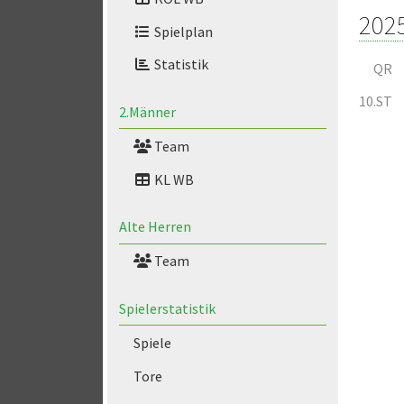
202
Spielplan
Statistik
QR
10.ST
2.Männer
Team
KL WB
Alte Herren
Team
Spielerstatistik
Spiele
Tore