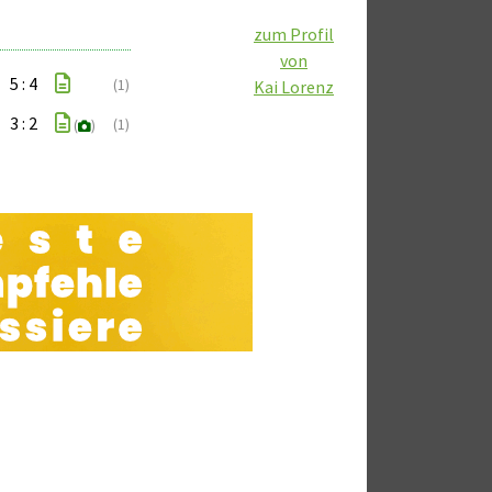
zum Profil
von
5 : 4
(1)
Kai Lorenz
3 : 2
(1)
(
)