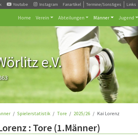
k
Youtube
Instagram
Fanartikel
Termine/Sonstiges
Links
Home
Verein
Abteilungen
Männer
Jugend
rlitz e.V.
863
nner
Spielerstatistik
Tore
2025/26
Kai Lorenz
Lorenz : Tore (1.Männer)