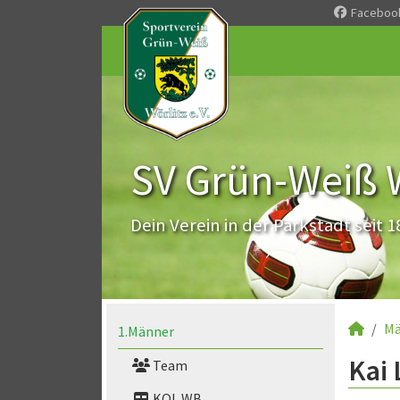
Faceboo
SV Grün-Weiß Wö
Dein Verein in der Parkstadt seit 1
Mä
1.Männer
Kai 
Team
KOL WB