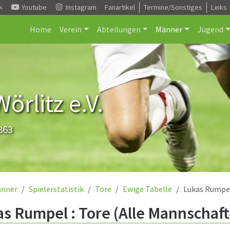
k
Youtube
Instagram
Fanartikel
Termine/Sonstiges
Links
Home
Verein
Abteilungen
Männer
Jugend
rlitz e.V.
863
nner
Spielerstatistik
Tore
Ewige Tabelle
Lukas Rumpe
s Rumpel : Tore (Alle Mannschaf