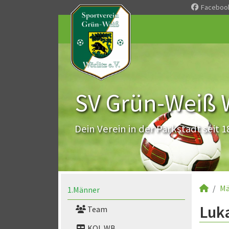
Faceboo
SV Grün-Weiß Wö
Dein Verein in der Parkstadt seit 1
Mä
1.Männer
Luka
Team
KOL WB