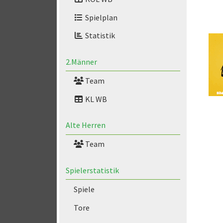
Spielplan
Statistik
2.Männer
Team
KL WB
Alte Herren
Team
Spielerstatistik
Spiele
Tore