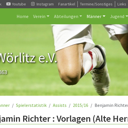
k
Youtube
Instagram
Fanartikel
Termine/Sonstiges
Links
Home
Verein
Abteilungen
Männer
Jugend
rlitz e.V.
863
nner
Spielerstatistik
Assists
2015/16
Benjamin Richte
amin Richter : Vorlagen (Alte Her