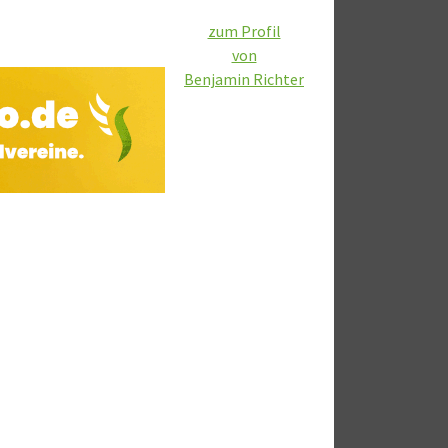
zum Profil
von
Benjamin Richter