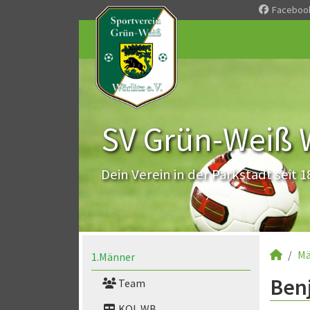
Faceboo
SV Grün-Weiß Wö
Dein Verein in der Parkstadt seit 1
Mä
1.Männer
Benj
Team
KOL WB