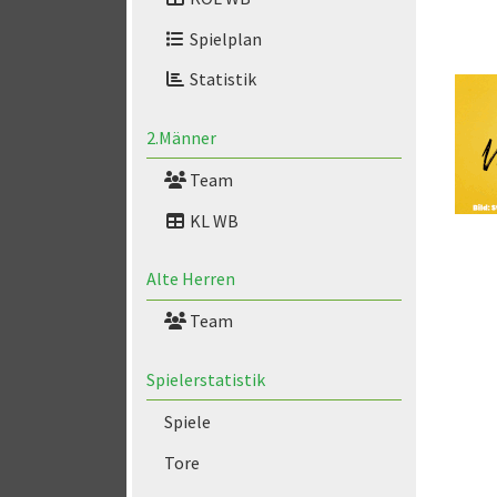
Spielplan
Statistik
2.Männer
Team
KL WB
Alte Herren
Team
Spielerstatistik
Spiele
Tore