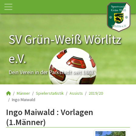
SV Grün-Weiß Wörlitz
e.V.
Dein Verein in der Parkstadt seit 1863
Männer
Spielerstatistik
Assists
2019/20
Ingo Maiwald
Ingo Maiwald : Vorlagen
(1.Männer)