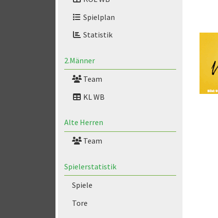
Spielplan
Statistik
2.Männer
Team
KL WB
Alte Herren
Team
Spielerstatistik
Spiele
Tore