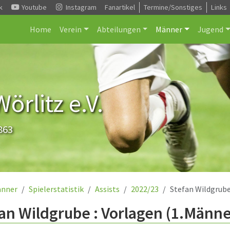
k
Youtube
Instagram
Fanartikel
Termine/Sonstiges
Links
Home
Verein
Abteilungen
Männer
Jugend
rlitz e.V.
863
nner
Spielerstatistik
Assists
2022/23
Stefan Wildgrub
an Wildgrube : Vorlagen (1.Männe