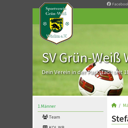
Faceboo
SV Grün-Weiß Wö
Dein Verein in der Parkstadt seit 1
Mä
1.Männer
Stef
Team
KOL WB