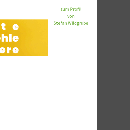
zum Profil
von
Stefan Wildgrube