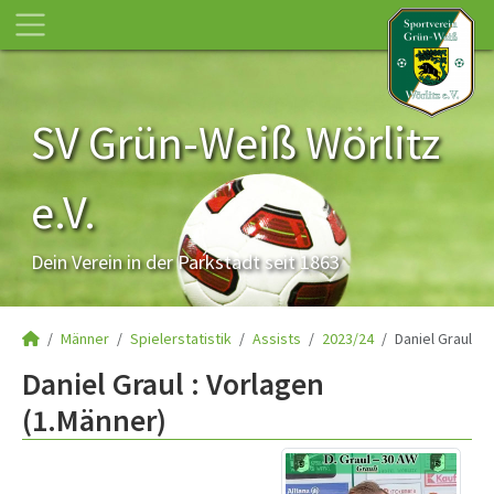
SV Grün-Weiß Wörlitz
e.V.
Dein Verein in der Parkstadt seit 1863
Männer
Spielerstatistik
Assists
2023/24
Daniel Graul
Daniel Graul : Vorlagen
(1.Männer)