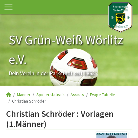
SV Grün-Weiß Wörlitz
e.V.
Dein Verein in der Parkstadt seit 1863
Männer
Spielerstatistik
Assists
Ewige Tabelle
Christian Schröder
Christian Schröder : Vorlagen
(1.Männer)