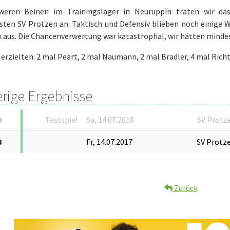
weren Beinen im Trainingslager in Neuruppin traten wir d
isten SV Protzen an. Taktisch und Defensiv blieben noch einige 
 aus. Die Chancenverwertung war katastrophal, wir hätten minde
 erzielten: 2 mal Peart, 2 mal Naumann, 2 mal Bradler, 4 mal Rich
erige Ergebnisse
9
Testspiel
Sa, 14.07.2018
SV Protz
8
Fr, 14.07.2017
SV Protz
Zurück