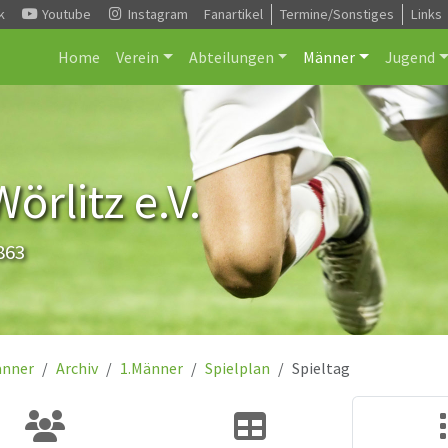
k
Youtube
Instagram
Fanartikel
Termine/Sonstiges
Links
Home
Verein
Abteilungen
Männer
Jugend
rlitz e.V.
863
nner
Archiv
1.Männer
Spielplan
Spieltag