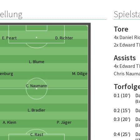
tellung
Spielsta
Tore
4x Daniel Ri
E. Peart
D. Richter
2x Edward 
Assists
L. Blume
4x Edward 
Chris Naum
zenburg
M. Dillge
Torfolg
C. Naumann
0:1 (10')
Da
(E
L. Bradler
0:2 (15')
Da
0:3 (20')
Da
A. Klein
P. Jäger
(E
0:4 (25')
Da
C. Rast