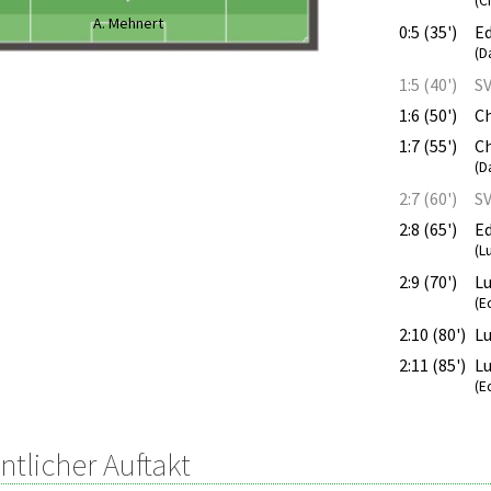
(C
A. Mehnert
0:5 (35')
E
(D
1:5 (40')
S
1:6 (50')
C
1:7 (55')
C
(D
2:7 (60')
S
2:8 (65')
E
(L
2:9 (70')
Lu
(E
2:10 (80')
Lu
2:11 (85')
L
(E
tlicher Auftakt