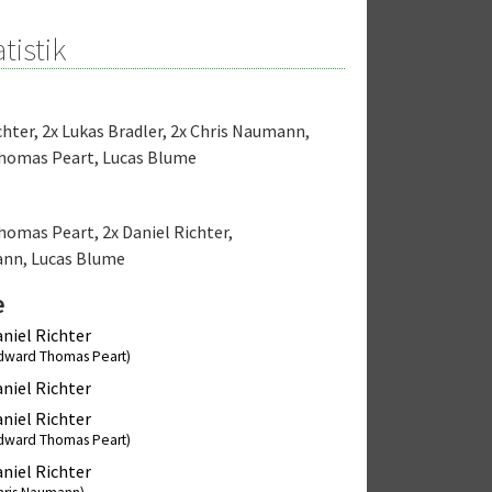
tistik
chter
,
2x Lukas Bradler
,
2x Chris Naumann
,
Thomas Peart
,
Lucas Blume
Thomas Peart
,
2x Daniel Richter
,
ann
,
Lucas Blume
e
niel Richter
dward Thomas Peart)
niel Richter
niel Richter
dward Thomas Peart)
niel Richter