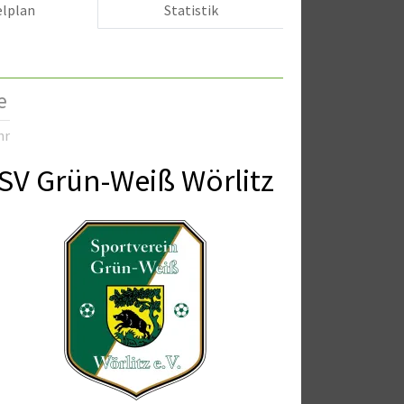
elplan
Statistik
e
hr
SV Grün-Weiß Wörlitz