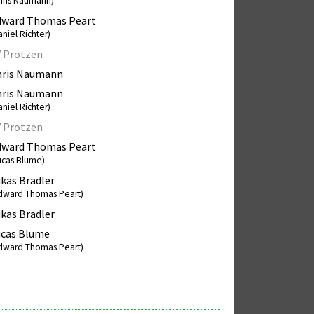
hris Naumann)
dward Thomas Peart
aniel Richter)
V Protzen
hris Naumann
hris Naumann
aniel Richter)
V Protzen
dward Thomas Peart
ucas Blume)
kas Bradler
dward Thomas Peart)
kas Bradler
ucas Blume
dward Thomas Peart)