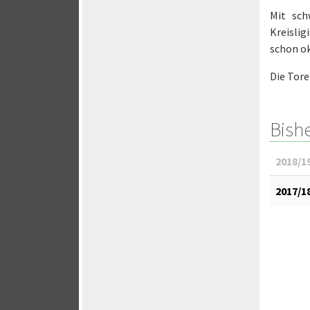
Mit sch
Kreislig
schon ok
Die Tore
Bish
2018/1
2017/1