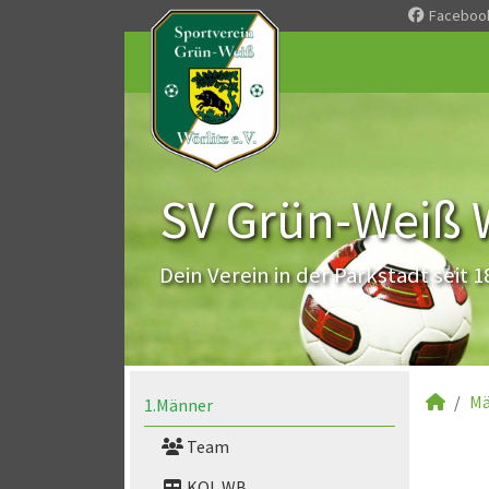
Faceboo
SV Grün-Weiß Wö
Dein Verein in der Parkstadt seit 1
Mä
1.Männer
Team
KOL WB