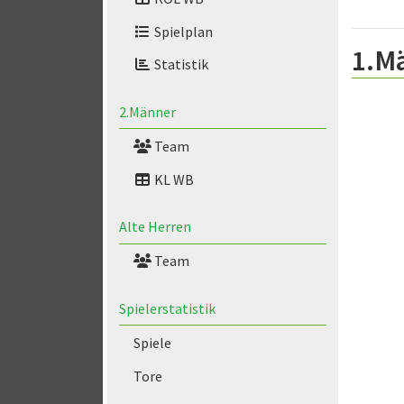
Spielplan
1.M
Statistik
2.Männer
Team
KL WB
Alte Herren
Team
Spielerstatistik
Spiele
Tore