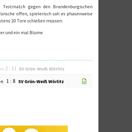
as Testmatch gegen den Brandenburgischen
Wünsche offen, spielerisch sah es phasenweise
stens 20 Tore schießen müssen.
ter und ein mal Blume.
2 : 11
en
SV Grün-Weiß Wörlitz
1 : 8
en
SV Grün-Weiß Wörlitz