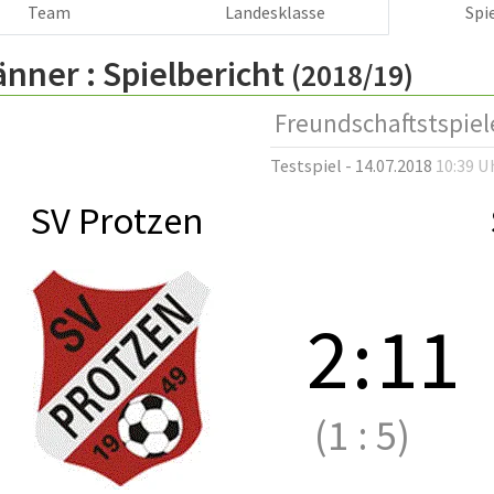
Team
Landesklasse
Spi
änner :
Spielbericht
(2018/19)
Freundschaftstspiel
Testspiel - 14.07.2018
10:39 U
SV Protzen
2
:
11
(1
:
5)