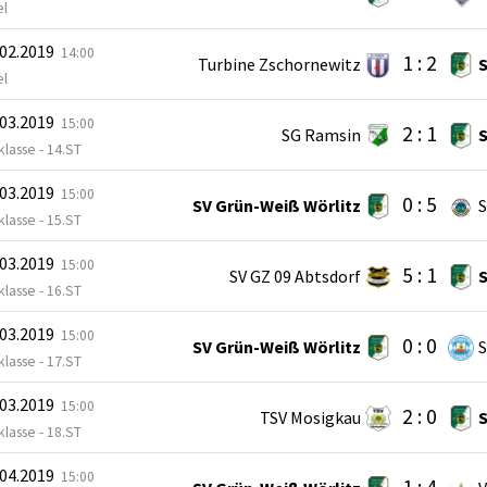
el
.02.2019
14:00
1 : 2
Turbine Zschornewitz
S
el
.03.2019
15:00
2 : 1
SG Ramsin
S
lasse - 14.ST
.03.2019
15:00
0 : 5
SV Grün-Weiß Wörlitz
S
lasse - 15.ST
.03.2019
15:00
5 : 1
SV GZ 09 Abtsdorf
S
lasse - 16.ST
.03.2019
15:00
0 : 0
SV Grün-Weiß Wörlitz
S
lasse - 17.ST
.03.2019
15:00
2 : 0
TSV Mosigkau
S
lasse - 18.ST
.04.2019
15:00