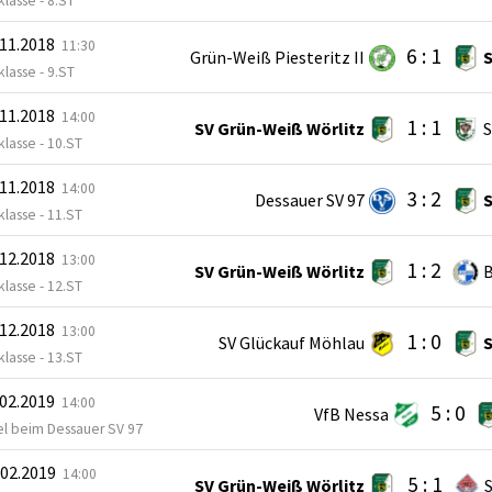
lasse - 8.ST
.11.2018
11:30
6 : 1
Grün-Weiß Piesteritz II
S
lasse - 9.ST
.11.2018
14:00
1 : 1
SV Grün-Weiß Wörlitz
lasse - 10.ST
.11.2018
14:00
3 : 2
Dessauer SV 97
S
lasse - 11.ST
.12.2018
13:00
1 : 2
SV Grün-Weiß Wörlitz
B
lasse - 12.ST
.12.2018
13:00
1 : 0
SV Glückauf Möhlau
S
lasse - 13.ST
.02.2019
14:00
5 : 0
VfB Nessa
el beim Dessauer SV 97
.02.2019
14:00
5 : 1
SV Grün-Weiß Wörlitz
S