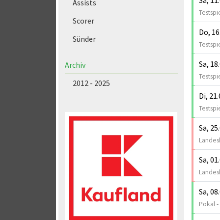
Assists
Testspi
Scorer
Do, 16
Sünder
Testspi
Sa, 18
Archiv
Testspi
2012 - 2025
Di, 21
Testspi
Sa, 25
Landesk
Sa, 01
Landesk
Sa, 08
Pokal -