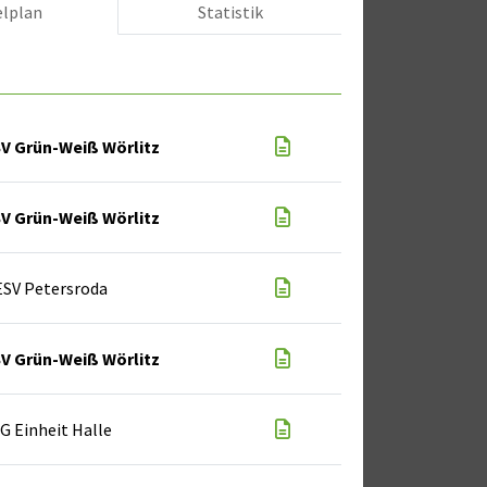
elplan
Statistik
V Grün-Weiß Wörlitz
V Grün-Weiß Wörlitz
ESV Petersroda
V Grün-Weiß Wörlitz
G Einheit Halle