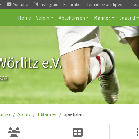
k
Youtube
Instagram
Fanartikel
Termine/Sonstiges
Links
Home
Verein
Abteilungen
Männer
Jugend
rlitz e.V.
863
nner
Archiv
1.Männer
Spielplan