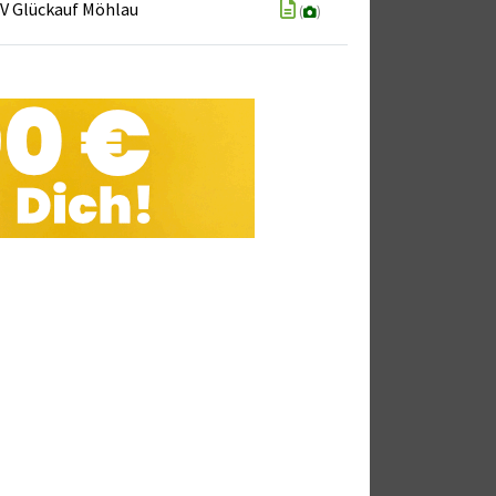
V Glückauf Möhlau
(
)