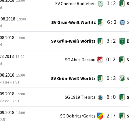
15:00
1 : 2
SV Chemie Rodleben
S
el
.08.2018
19:00
6 : 0
SV Grün-Weiß Wörlitz
el
.08.2018
13:00
3 : 2
SV Grün-Weiß Wörlitz
el
.08.2018
19:00
0 : 2
SG Abus Dessau
S
el
.08.2018
15:00
0 : 3
SV Grün-Weiß Wörlitz
lasse - 1.ST
.09.2018
15:00
6 : 0
SG 1919 Trebitz
S
lasse - 2.ST
.09.2018
14:00
2 : 7
SG Dobritz/Garitz
S
 2.R