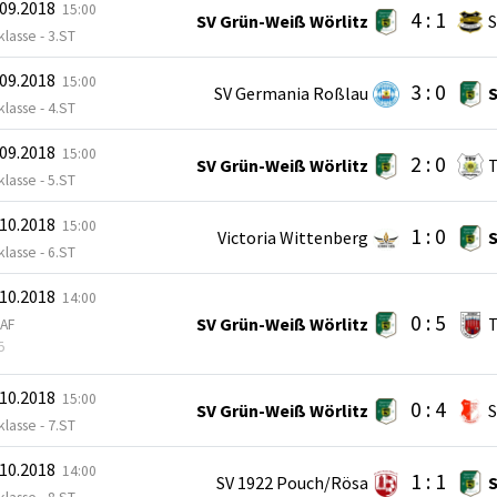
.09.2018
15:00
4 : 1
SV Grün-Weiß Wörlitz
S
lasse - 3.ST
.09.2018
15:00
3 : 0
SV Germania Roßlau
S
lasse - 4.ST
.09.2018
15:00
2 : 0
SV Grün-Weiß Wörlitz
T
lasse - 5.ST
.10.2018
15:00
1 : 0
Victoria Wittenberg
S
lasse - 6.ST
.10.2018
14:00
0 : 5
SV Grün-Weiß Wörlitz
T
 AF
5
.10.2018
15:00
0 : 4
SV Grün-Weiß Wörlitz
lasse - 7.ST
.10.2018
14:00
1 : 1
SV 1922 Pouch/Rösa
S