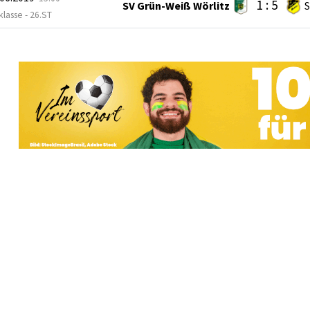
1 : 5
SV Grün-Weiß Wörlitz
S
lasse - 26.ST