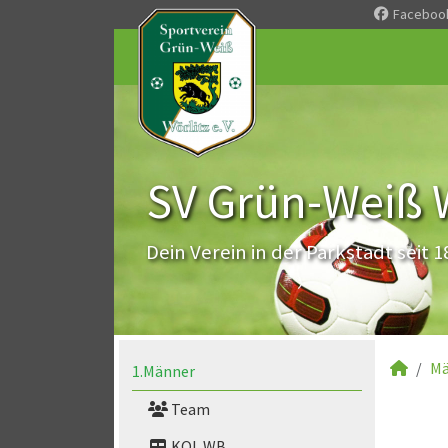
Faceboo
SV Grün-Weiß Wö
Dein Verein in der Parkstadt seit 1
Mä
1.Männer
Team
KOL WB