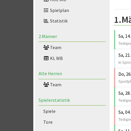
Spielplan
1.M
Statistik
Sa, 14
2.Männer
Testspi
Team
Sa, 21
KL WB
In Sprö
Alte Herren
Do, 26
Sportp
Team
Sa, 28
Spielerstatistik
Testspi
Spiele
Sa, 04
Testspi
Tore
Sa, 11