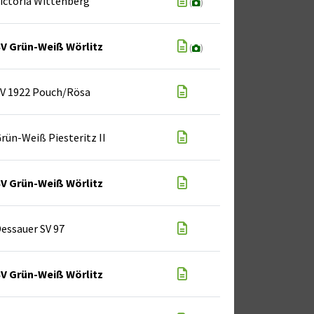
ictoria Wittenberg
(
)
V Grün-Weiß Wörlitz
(
)
V 1922 Pouch/Rösa
rün-Weiß Piesteritz II
V Grün-Weiß Wörlitz
essauer SV 97
V Grün-Weiß Wörlitz