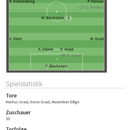
R. Koltzenburg
P. Pannier
(27' D. Richter)
M. Blackstein
C
A. Klein
M. Graul
A. Stüwe
K. Graul
(46' D. Graul)
F. Blackstein
Spielstatistik
Tore
Markus Graul
,
Kevin Graul
,
Maximilian Dillge
Zuschauer
30
Torfolge