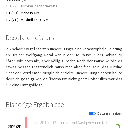
1:0 (22')
Turbine Zschornewitz
1:1 (50')
Markus Graul
1:2 (71')
Maximilian Dillge
Desolate Leistung
In Zschornewitz lieferten unsere Jungs eine katastrophale Leistung
ab. Trainer Wolfgang Goral war in der HZ Pause in der Kabine zu
hören wie noch nie, aber völlig zurecht. Nach der Pause wurde es
etwas besser. Letztendlich muss man aber froh sein, das Turbine
nicht den verdienten Ausgleich erzielte. Unsere Jungs haben heute
deutlich gezeigt wie es überhaupt nicht geht! Hoffentlich war das
nur eine Eintagsfliege.
Bisherige Ergebnisse
Datum anzeigen
Sa, 20.07.2019
, Turnier mit Gastgeber und GHC
2019/20