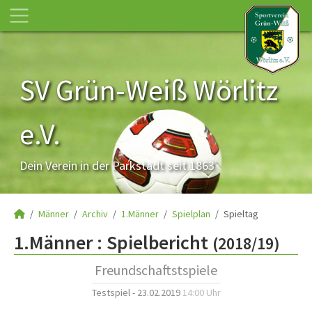
SV Grün-Weiß Wörlitz
e.V.
Dein Verein in der Parkstadt seit 1863
Männer
Archiv
1.Männer
Spielplan
Spieltag
1.Männer :
Spielbericht
(2018/19)
Freundschaftstspiele
Testspiel - 23.02.2019
14:00 Uhr