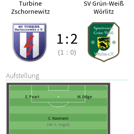
Turbine
SV Grün-Weiß
Zschornewitz
Wörlitz
1
:
2
(1
:
0)
Aufstellung
E. Peart
M. Dillge
C. Naumann
(46' A. Vogel)