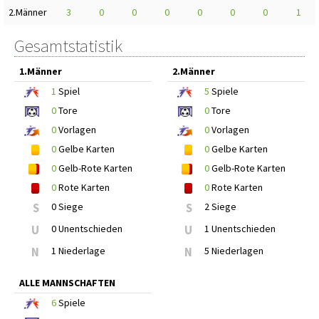
2.Männer
3
0
0
0
0
0
0
1
Gesamtstatistik
1.Männer
2.Männer
1
Spiel
5
Spiele
0
Tore
0
Tore
0
Vorlagen
0
Vorlagen
0
Gelbe Karten
0
Gelbe Karten
0
Gelb-Rote Karten
0
Gelb-Rote Karten
0
Rote Karten
0
Rote Karten
S
0 Siege
S
2 Siege
U
0 Unentschieden
U
1 Unentschieden
N
1 Niederlage
N
5 Niederlagen
ALLE MANNSCHAFTEN
6
Spiele