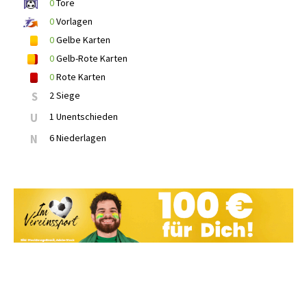
0
Tore
0
Vorlagen
0
Gelbe Karten
0
Gelb-Rote Karten
0
Rote Karten
S
2 Siege
U
1 Unentschieden
N
6 Niederlagen