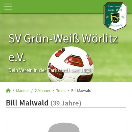
SV Grün-Weiß Wörlitz
e.V.
Dein Verein in der Parkstadt seit 1863
Männer
2.Männer
Team
Bill Maiwald
Bill Maiwald
(39 Jahre)